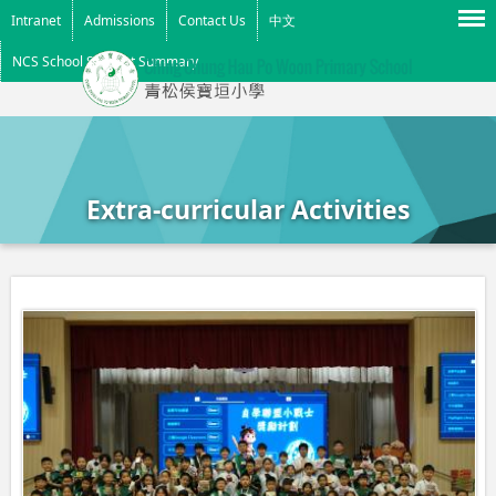
Menu
Intranet
Admissions
Contact Us
中文
NCS School Support Summary
Extra-curricular Activities