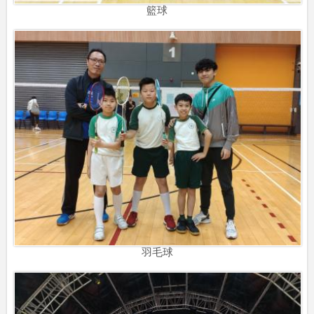
籃球
羽毛球