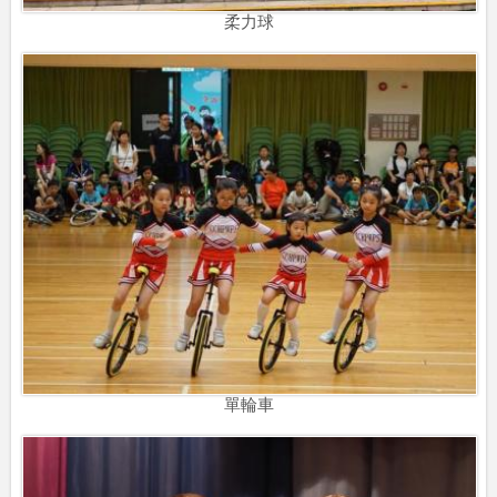
柔力球
單輪車