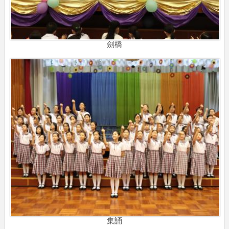
劍橋
集誦