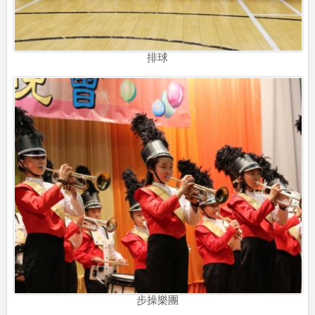
排球
步操樂團