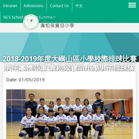
Menu
Intranet
Admissions
Contact Us
中文
NCS School Support Summary
2018-2019年度大嶼山區小學校際排球比賽
男子團體亞軍 青松侯寶垣小學男子排球隊
女子團體季軍 青松侯寶垣小學女子排球隊
Date:
01/05/2019