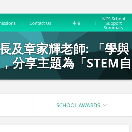
NCS School
issions
Contact Us
中文
Support
Summary
及章家輝老師: 「學與
一，分享主題為「STEM自
」
SCHOOL AWARDS