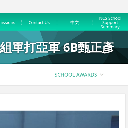
NCS School
issions
Contact Us
中文
Support
Summary
子組單打亞軍 6B甄正彥
SCHOOL AWARDS