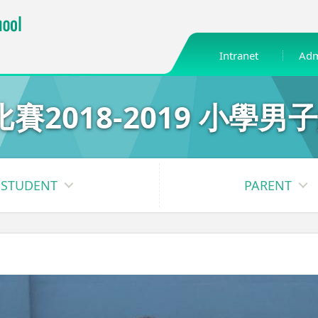
Intranet
Adm
2018-2019 小學男
STUDENT
PARENT