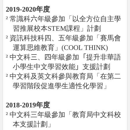
2019-2020
年度
²
常識科
六
年級參加「以全方位自主學
習推展校本
STEM
課程」計劃
²
資訊科技科四、五年級參加「賽馬會
運算思維教育」
(COOL THINK)
²
中文科
三
、
四
年級參加
「
提升非華語
小學生中文學習效能
」
支援計劃
²
中文科及英文科參與教育局「在第二
學習階段促進學生適性化學習」
2018-2019
年度
²
中文科三年級參加「教育局中文科校
本支援計劃」