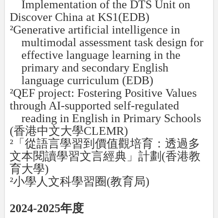
Implementation of the DTS Unit on
Discover China at KS1(EDB)
²
Generative artificial intelligence in
multimodal assessment task design for
effective language learning in the
primary and secondary English
language curriculum (EDB)
²
QEF project: Fostering Positive Values
through AI-supported self-regulated
reading in English in Primary Schools
(
香港中文大學
CLEMR)
²
「從語言學習到價值觀培育：透過多
文本閱讀學習文言經典」計劃
(
香港教
育大學
)
²
小學人文科學習圈
(
教育局
)
2024-2025
年度