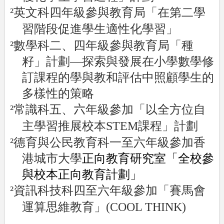
²
英文科四年級參與教育局「在第二學
習階段促進學生適性化學習」
²
數學科二、四年級參與教育局「種
籽」計劃—探索與發展在小學數學修
訂
課程的學與教和評估中照顧學生的
多樣性的策略
²
常識科五、
六
年級參加「以全方位自
主學習推展校本
STEM
課程」計劃
²
德育與公民教育科一至六年級參加香
港城市大學
正向教育研究室「全校參
與
校本正向教育計劃」
²
資訊科技科四至六年級參加「賽馬會
運算思維教育」
(COOL THINK)