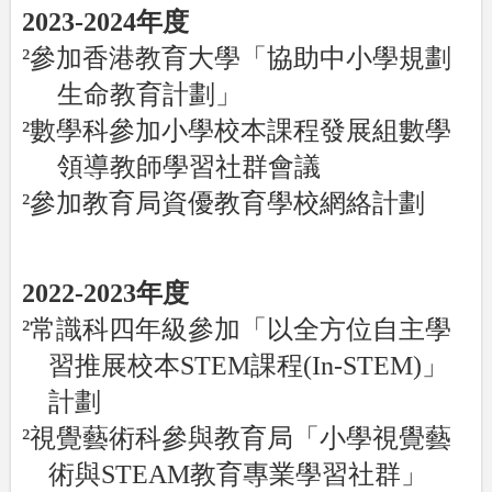
2023-2024
年度
²
參加香港教育大學「協助中小學規劃
生命教育計劃」
²
數學科參加
小學
校本課程發展組
數學
領導教師學習社
群會議
²
參加教育局資優教育學校網絡計劃
2022-2023
年度
²
常識科四年級參加「以全方位自主學
習推展校本
STEM
課程
(In-STEM)
」
計劃
²
視覺藝術
科參與教育局「
小學視覺藝
術與
STEAM
教育專業學習社群」