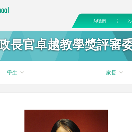
內聯網
入
政長官卓越教學獎評審
學生
家長