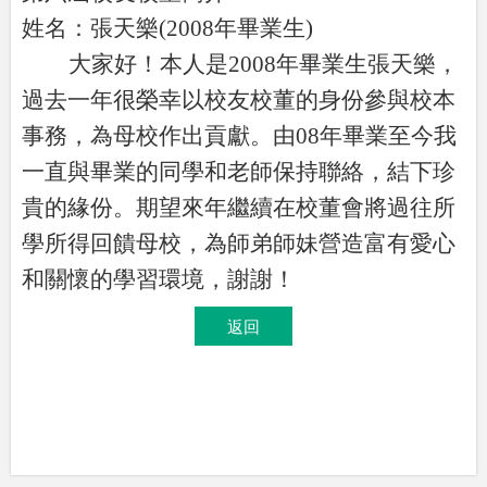
姓名：張天樂
(2008
年畢業生
)
大家好！本人是
2008
年畢業生張天樂，
過去一年很榮幸以校友校董的身份參與校本
事務，為母校作出貢獻。由
08
年畢業至今我
一直與畢業的同學和老師保持聯絡，結下珍
貴的緣份。期望來年繼續在校董會將過往所
學所得回饋母校，為師弟師妹營造富有愛心
和關懷的學習環境，謝謝！
返回