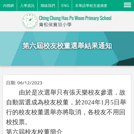
Menu
內聯網
入學資訊
聯絡我們
ENG
非華語學校支援摘要
第六屆校友校董選舉結果通知
日期:
06/12/2023
由於是次選舉只有張天樂校友參選，故
自動當選成為校友校董，於
2024
年
1
月
5
日舉
行的校友校董選舉亦將取消，各校友不用回
校投票。
第六屆校友校董簡介