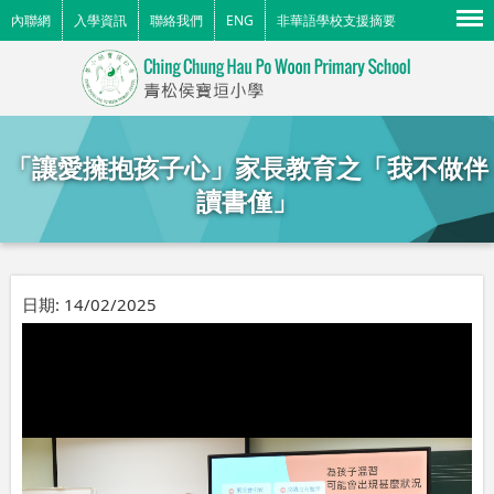
Menu
內聯網
入學資訊
聯絡我們
ENG
非華語學校支援摘要
「讓愛擁抱孩子心」家長教育之「我不做伴
讀書僮」
日期:
14/02/2025