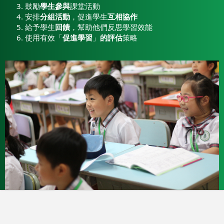
鼓勵
學生參與
課堂活動
安排
分組活動
，促進學生
互相協作
給予學生
回饋
，幫助他們反思學習效能
使用有效「
促進學習
」
的評估
策略