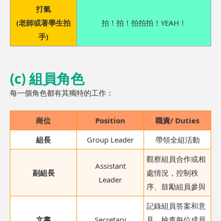
打氣
(老師或著學生拍
拍！拍！拍拍拍！YEAH！
手)
(c) 組員角色
每一個角色都有其獨特的工作：
崗位
Position
職責/ Duties
組長
Group Leader
帶領全組活動
觀察組員合作或相
Assistant
副組長
處情況，控制秩
Leader
序、鼓勵組員參與
記錄組員答案和意
文書
Secretary
見，檢查每位成員