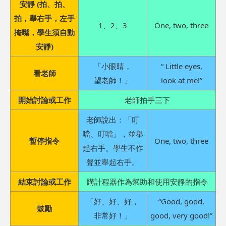
安靜 (拍、拍、
拍，舉右手，左手
1、2、3
One, two, three
掩嘴，學生須自動
安靜)
「小眼睛，
“ Little eyes,
看老師
望老師！」
look at me!”
開始討論或工作
老師拍手三下
老師說出：「叮
噹、叮噹」，並舉
暫停指令
One, two, three
起右手。學生不作
聲並舉起右手。
結束討論或工作
購計程器作為幫助和使用安靜的指令
「好、好、好，
“Good, good,
鼓勵
非常好！」
good, very good!”