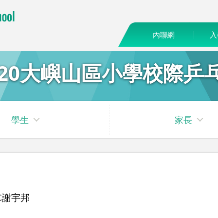
內聯網
入
920大嶼山區小學校際乒
學生
家長
C
謝宇邦