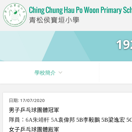
1
學校簡介
日期:
17/07/2020
男子乒
乓球
團體冠
軍
隊員：
6A
朱靖軒
5A
袁偉邦
5B
李毅鵬
5B
梁逸宏
5
女子乒
乓球
團體
殿軍