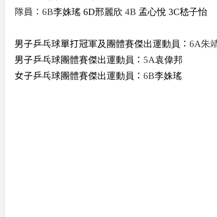
隊員：
6B
李姝瑤
6D
邢麗欣
4B
孟心悅
3C
嵇子怡
男子乒
乓球
單打冠
軍及
團體賽傑出運動員
：
6A
朱
男子乒
乓球
團體賽
傑出運動員
：
5A
袁偉邦
女子乒
乓球團體賽傑出運動員
：
6B
李姝瑤