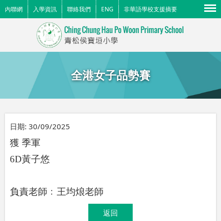
Menu
內聯網
入學資訊
聯絡我們
ENG
非華語學校支援摘要
全港女子品勢賽
日期:
30/09/2025
獲
季軍
6D
黃子悠
負責老師﹕王均烺老師
返回