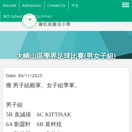
Menu
Intranet
Admissions
Contact Us
中文
NCS School Support Summary
大嶼山區學界足球比賽(男女子組)
Date:
30/11/2025
獲 男子組殿軍、女子組季軍。
男子組
5B
袁誠禧
6C KITTISAK
6A
劉霆軒
6B
黃梓炫