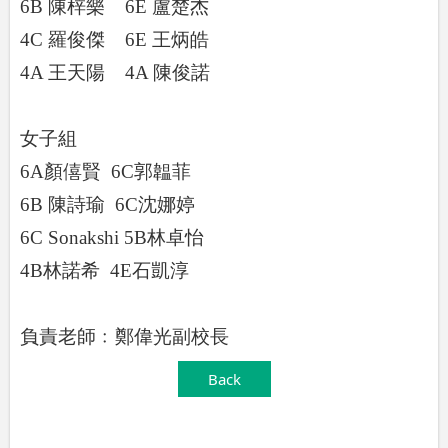
6B
陳梓樂
6E
盧楚杰
4C
羅俊傑
6E
王炳皓
4A
王天陽
4A
陳俊諾
女子組
6A
顏僖賢
6C
郭韞菲
6B
陳詩瑜
6C
沈娜婷
6C Sonakshi 5B
林卓怡
4B
林諾希
4E
石凱淳
負責老師﹕鄭偉光副校長
Back